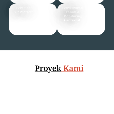
Pekerjaan
Penyelidikan
Silt Protector
Tanah &
Monitoring
Geoteknik
Proyek
Kami