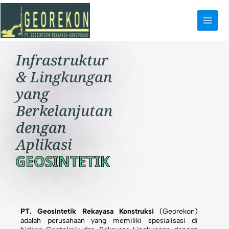
Lewati
ke
konten
Infrastruktur
& Lingkungan
yang
Berkelanjutan
dengan
Aplikasi
GEOSINTETIK
PT. Geosintetik Rekayasa Konstruksi
(Georekon)
adalah perusahaan yang memiliki spesialisasi di