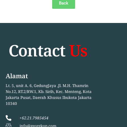
Back
Contact
Us
Alamat
Lt. 5, unit A. 6, GedungJaya ,Jl. M.H. Thamrin
No.12, RT.2/RW.1, Kb. Sirih, Kec. Menteng, Kota
Jakarta Pusat, Daerah Khusus Ibukota Jakarta
10340
+62.21.7985454
info@georekon.com