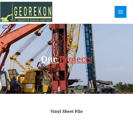
Lewati
ke
konten
Our
Projects
Vinyl Sheet Pile