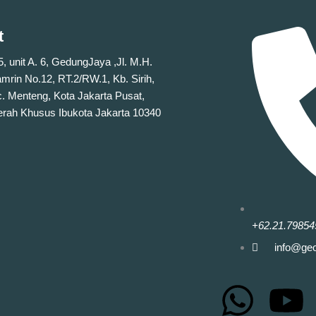
t
 5, unit A. 6, GedungJaya ,Jl. M.H.
mrin No.12, RT.2/RW.1, Kb. Sirih,
. Menteng, Kota Jakarta Pusat,
rah Khusus Ibukota Jakarta 10340
+62.21.79854
info@ge
W
Y