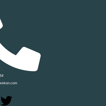
54
orekon.com
T