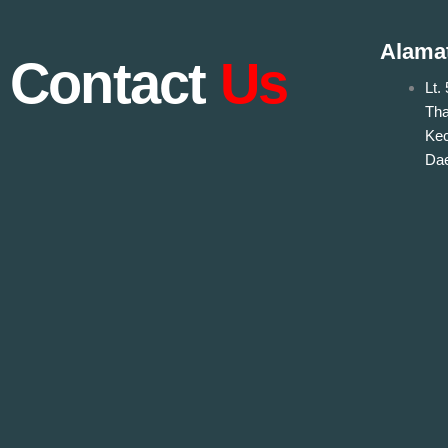
Alama
Contact
Us
Lt.
Tha
Kec
Dae