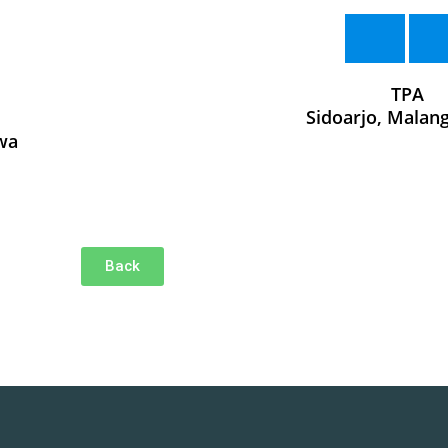
TPA
Sidoarjo, Malang
wa
Back